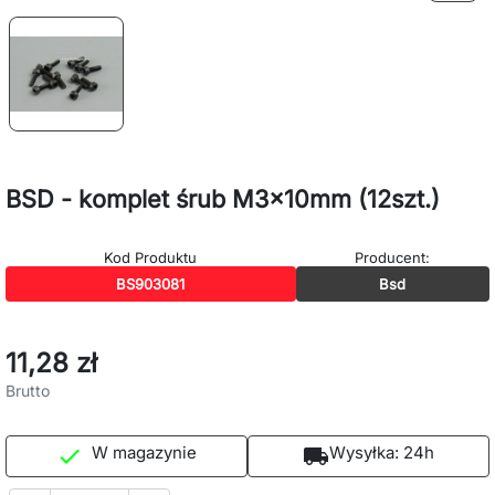
BSD - komplet śrub M3x10mm (12szt.)
Kod Produktu
Producent:
BS903081
Bsd
11,28 zł
Brutto
W magazynie
Wysyłka:
24h

local_shipping