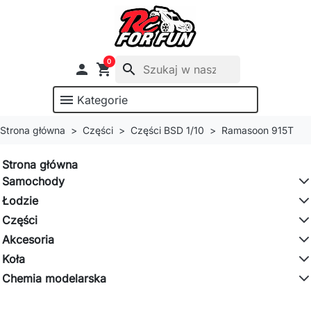
0

shopping_cart
search
menu
Kategorie
Strona główna
Części
Części BSD 1/10
Ramasoon 915T
Strona główna
Samochody
Łodzie
Części
Akcesoria
Koła
Chemia modelarska