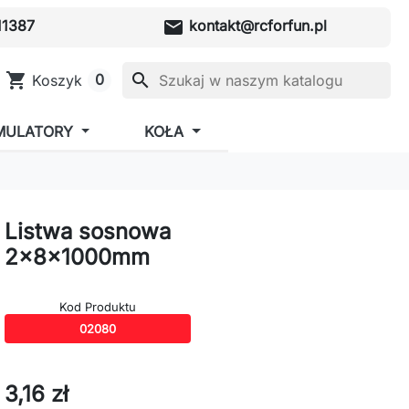
mail
1387
kontakt@rcforfun.pl
shopping_cart
search
0
Koszyk
MULATORY
KOŁA
Listwa sosnowa
2x8x1000mm
Kod Produktu
02080
3,16 zł