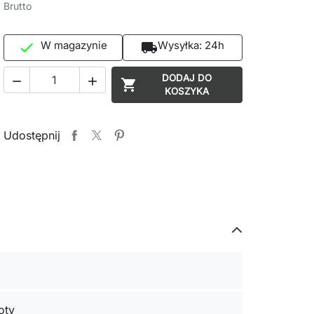
Brutto
W magazynie
Wysyłka:
24h

local_shipping
DODAJ DO



KOSZYKA
Udostępnij
oty