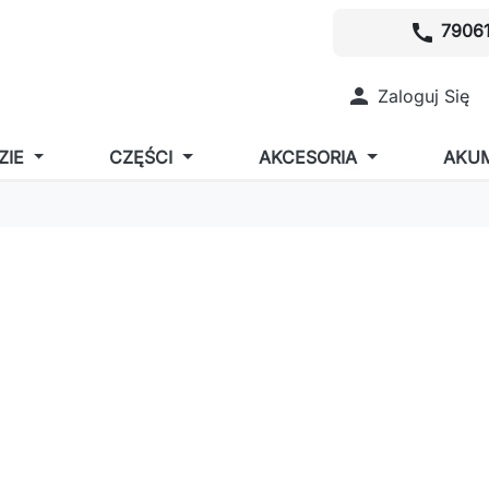
call
79061

Zaloguj Się
ZIE
CZĘŚCI
AKCESORIA
AKU