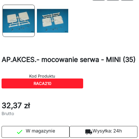
AP.AKCES.- mocowanie serwa - MINI (35)
Kod Produktu
RACA210
32,37 zł
Brutto
W magazynie
Wysyłka:
24h

local_shipping