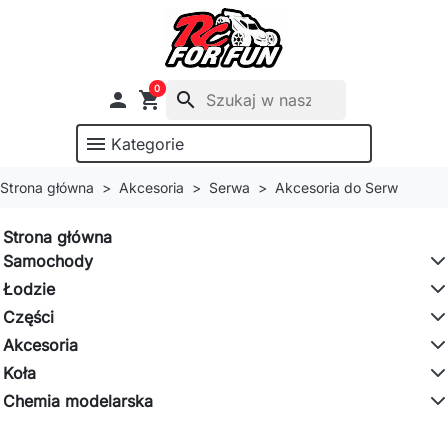
0

shopping_cart
search
menu
Kategorie
Strona główna
Akcesoria
Serwa
Akcesoria do Serw
Strona główna
Samochody
Łodzie
Części
Akcesoria
Koła
Chemia modelarska