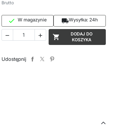
Brutto
W magazynie
Wysyłka:
24h

local_shipping
DODAJ DO



KOSZYKA
Udostępnij