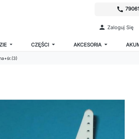
call
79061

Zaloguj Się
ZIE
CZĘŚCI
AKCESORIA
AKU
a+śr.(3)