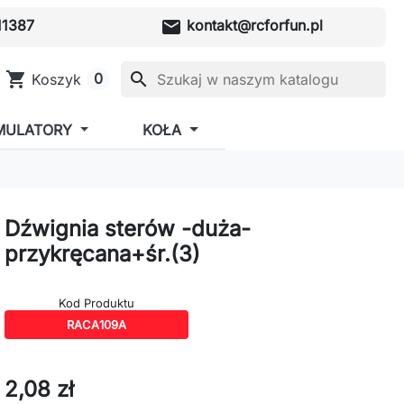
mail
1387
kontakt@rcforfun.pl
shopping_cart
search
0
Koszyk
MULATORY
KOŁA
Dźwignia sterów -duża-
przykręcana+śr.(3)
Kod Produktu
RACA109A
2,08 zł