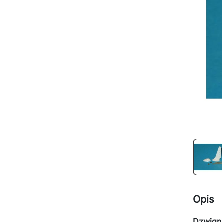
Opis
Dzwigni