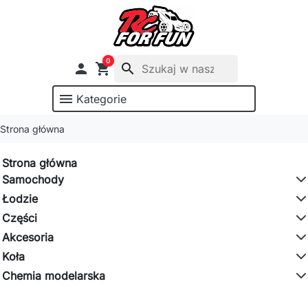
0

shopping_cart
search
menu
Kategorie
Strona główna
Strona główna
Samochody
Łodzie
Części
Akcesoria
Koła
Chemia modelarska