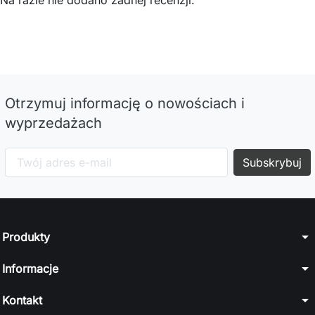
Na razie nie dodano żadnej recenzji.
Otrzymuj informację o nowościach i
wyprzedażach
arrow_drop_down
Produkty
arrow_drop_down
Informacje
arrow_drop_down
Kontakt