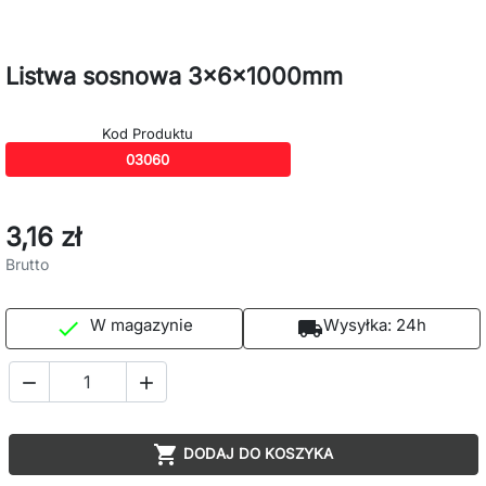
Listwa sosnowa 3x6x1000mm
Kod Produktu
03060
3,16 zł
Brutto
W magazynie
Wysyłka:
24h

local_shipping



DODAJ DO KOSZYKA