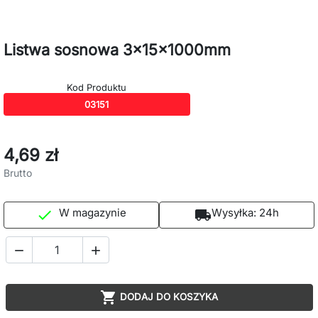
Listwa sosnowa 3x15x1000mm
Kod Produktu
03151
4,69 zł
Brutto
W magazynie
Wysyłka:
24h

local_shipping



DODAJ DO KOSZYKA