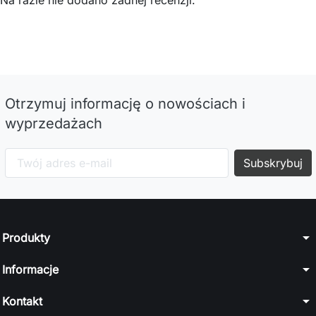
Na razie nie dodano żadnej recenzji.
Otrzymuj informację o nowościach i
wyprzedażach
arrow_drop_down
Produkty
arrow_drop_down
Informacje
arrow_drop_down
Kontakt