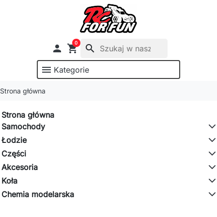
0

shopping_cart
search
menu
Kategorie
Strona główna
Strona główna
Samochody
Łodzie
Części
Akcesoria
Koła
Chemia modelarska