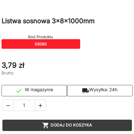
Listwa sosnowa 3x8x1000mm
Kod Produktu
03080
3,79 zł
Brutto
W magazynie
Wysyłka:
24h

local_shipping



DODAJ DO KOSZYKA