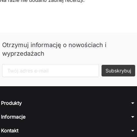
Na razie nie dodano żadnej recenzji.
Otrzymuj informację o nowościach i
wyprzedażach
arrow_drop_down
Produkty
arrow_drop_down
Informacje
arrow_drop_down
Kontakt