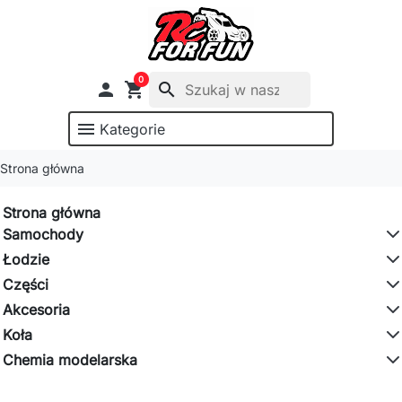
0

shopping_cart
search
menu
Kategorie
Strona główna
Strona główna
Samochody
Łodzie
Części
Akcesoria
Koła
Chemia modelarska