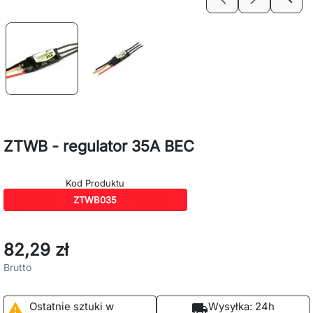
Previous
Next
ZTWB - regulator 35A BEC
Kod Produktu
ZTWB035
82,29 zł
Brutto
Ostatnie sztuki w
Wysyłka:
24h

local_shipping