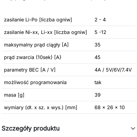
zasilanie Li-Po [liczba ogniw]
2 - 4
zasilanie Ni-xx, Li-xx [liczba ogniw]
5 -12
maksymalny prąd ciągły [A]
35
prąd zwarcia (10sek) [A}
45
parametry BEC [A / V]
4A / 5V/6V/7.4V
możliwość programowania
tak
masa [g]
39
wymiary (dł. x sz. x wys.) [mm]
68 x 26 x 10
Szczegóły produktu