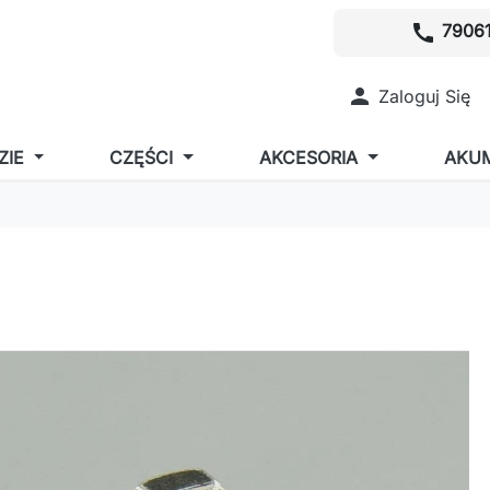
call
79061

Zaloguj Się
ZIE
CZĘŚCI
AKCESORIA
AKU