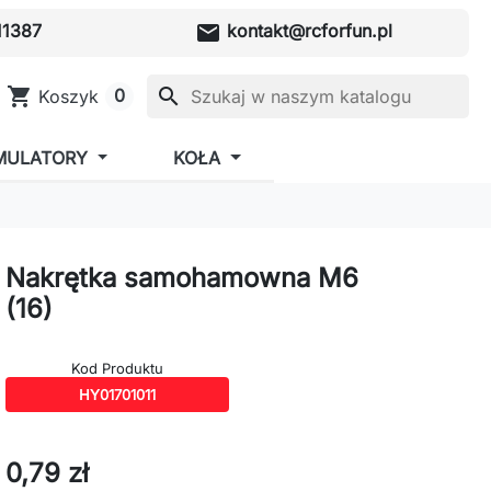
mail
1387
kontakt@rcforfun.pl
shopping_cart
search
0
Koszyk
MULATORY
KOŁA
Nakrętka samohamowna M6
(16)
Kod Produktu
HY01701011
0,79 zł