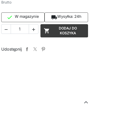
Brutto
W magazynie
Wysyłka:
24h

local_shipping
DODAJ DO



KOSZYKA
Udostępnij