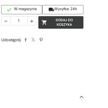
W magazynie
Wysyłka:
24h

local_shipping
DODAJ DO



KOSZYKA
Udostępnij