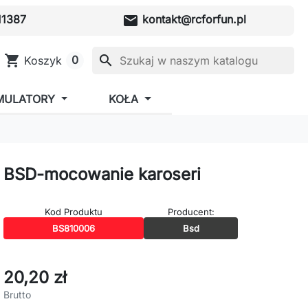
mail
1387
kontakt@rcforfun.pl
shopping_cart
search
0
Koszyk
MULATORY
KOŁA
BSD-mocowanie karoseri
Kod Produktu
Producent:
BS810006
Bsd
20,20 zł
Brutto