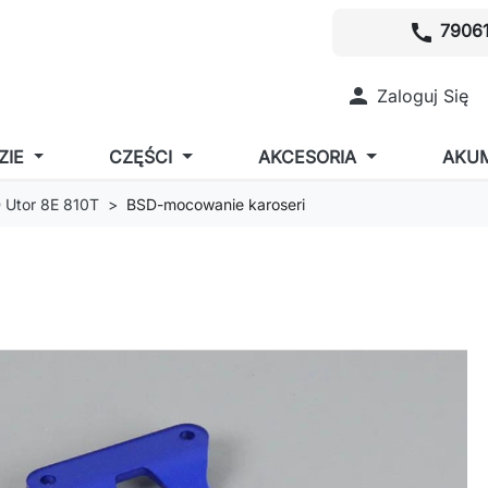
call
79061

Zaloguj Się
ZIE
CZĘŚCI
AKCESORIA
AKU
 Utor 8E 810T
BSD-mocowanie karoseri