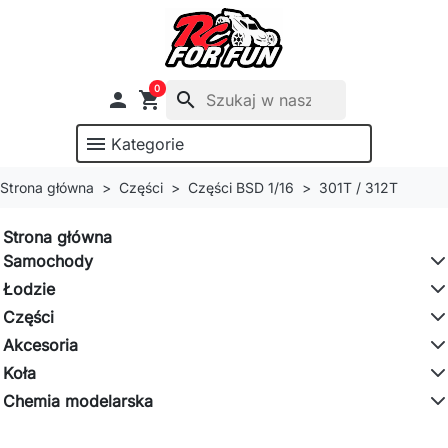
0

shopping_cart
search
menu
Kategorie
Strona główna
Części
Części BSD 1/16
301T / 312T
Strona główna
Samochody
Łodzie
Części
Akcesoria
Koła
Chemia modelarska