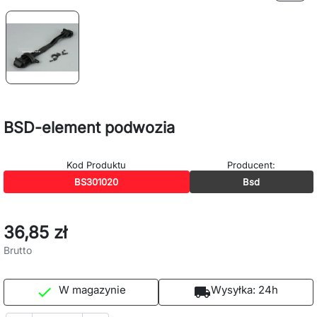
BSD-element podwozia
Kod Produktu
Producent:
BS301020
Bsd
36,85 zł
Brutto
W magazynie
Wysyłka:
24h

local_shipping