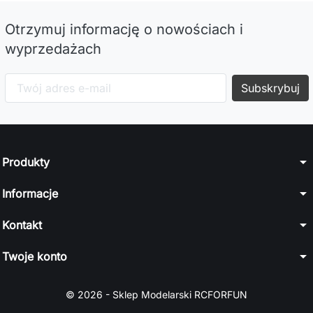
Otrzymuj informację o nowościach i
wyprzedażach
arrow_drop_down
Produkty
arrow_drop_down
Informacje
arrow_drop_down
Kontakt
arrow_drop_down
Twoje konto
© 2026 - Sklep Modelarski RCFORFUN