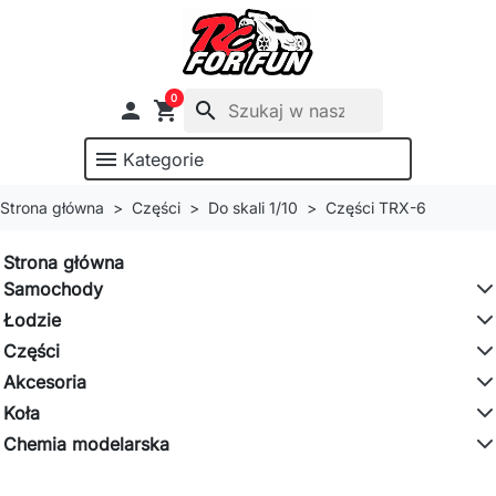
0

shopping_cart
search
menu
Kategorie
Strona główna
Części
Do skali 1/10
Części TRX-6
Strona główna
Samochody
Łodzie
Części
Akcesoria
Koła
Chemia modelarska