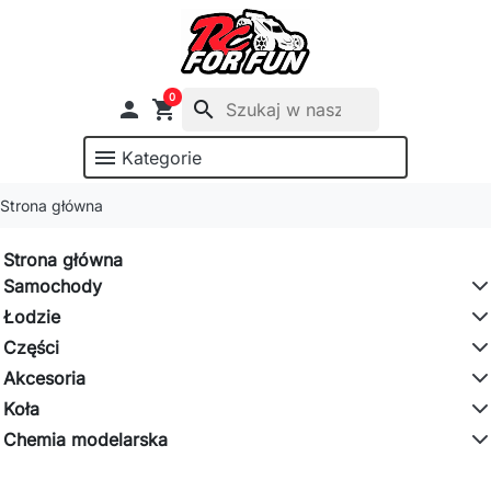
0

shopping_cart
search
menu
Kategorie
Strona główna
Strona główna
Samochody
Łodzie
Części
Akcesoria
Koła
Chemia modelarska