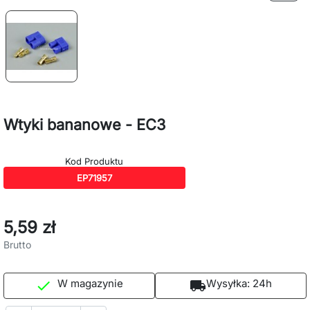
Wtyki bananowe - EC3
Kod Produktu
EP71957
5,59 zł
Brutto
W magazynie
Wysyłka:
24h

local_shipping