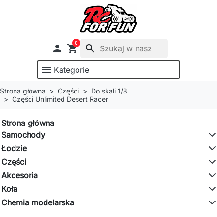
0

shopping_cart
search
menu
Kategorie
Strona główna
Części
Do skali 1/8
Części Unlimited Desert Racer
Strona główna
Samochody
Łodzie
Części
Akcesoria
Koła
Chemia modelarska