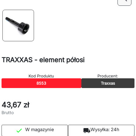
TRAXXAS - element półosi
Kod Produktu
Producent:
8553
Traxxas
43,67 zł
Brutto
W magazynie
Wysyłka:
24h

local_shipping