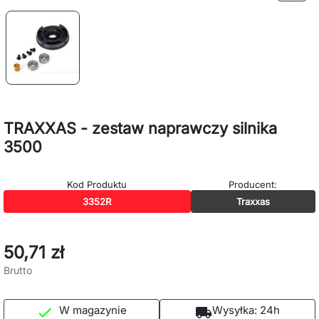
TRAXXAS - zestaw naprawczy silnika
3500
Kod Produktu
Producent:
3352R
Traxxas
50,71 zł
Brutto
W magazynie
Wysyłka:
24h

local_shipping