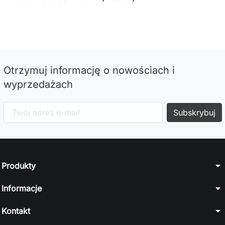
Otrzymuj informację o nowościach i
wyprzedażach
arrow_drop_down
Produkty
arrow_drop_down
Informacje
arrow_drop_down
Kontakt