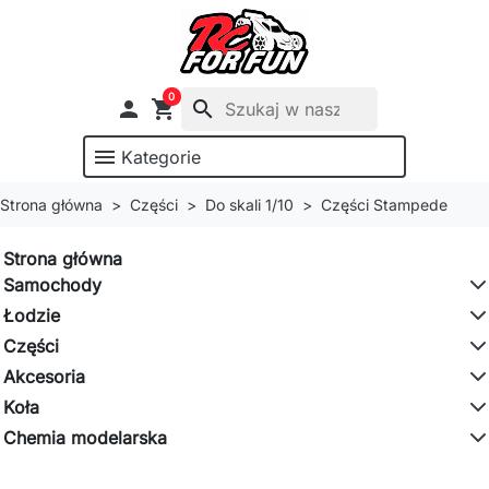
0

shopping_cart
search
menu
Kategorie
Strona główna
Części
Do skali 1/10
Części Stampede
Strona główna
Samochody
Łodzie
Części
Akcesoria
Koła
Chemia modelarska