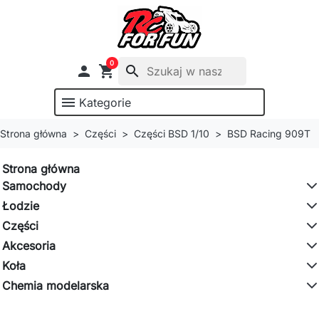
0

shopping_cart
search
menu
Kategorie
Strona główna
Części
Części BSD 1/10
BSD Racing 909T
Strona główna
Samochody
Łodzie
Części
Akcesoria
Koła
Chemia modelarska