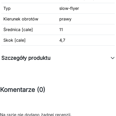
Typ
slow-flyer
Kierunek obrotów
prawy
Średnica [cale]
11
Skok [cale]
4,7
Szczegóły produktu
Komentarze (0)
Na razie nie dodano żadnej recenzji.