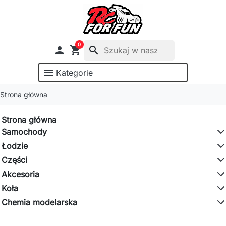
0

shopping_cart
search
menu
Kategorie
Strona główna
Strona główna
Samochody
Łodzie
Części
Akcesoria
Koła
Chemia modelarska