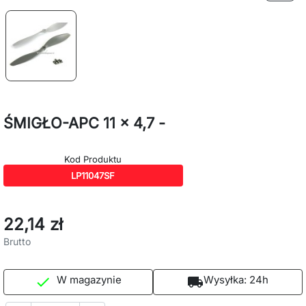
ŚMIGŁO-APC 11 x 4,7 -
Kod Produktu
LP11047SF
22,14 zł
Brutto
W magazynie
Wysyłka:
24h

local_shipping