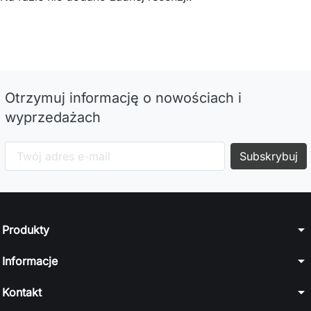
Otrzymuj informację o nowościach i
wyprzedażach
arrow_drop_down
Produkty
arrow_drop_down
Informacje
arrow_drop_down
Kontakt