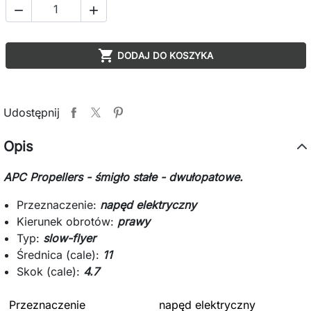



DODAJ DO KOSZYKA
Udostępnij
Opis
APC Propellers - śmigło stałe - dwułopatowe.
Przeznaczenie:
napęd elektryczny
Kierunek obrotów:
prawy
Typ:
slow-flyer
Średnica (cale):
11
Skok (cale):
4.7
Przeznaczenie
napęd elektryczny