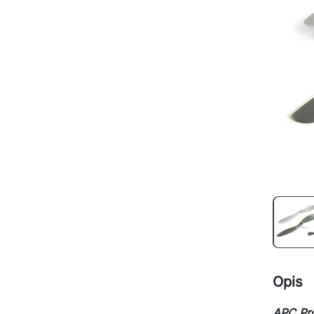
Opis
APC Pro