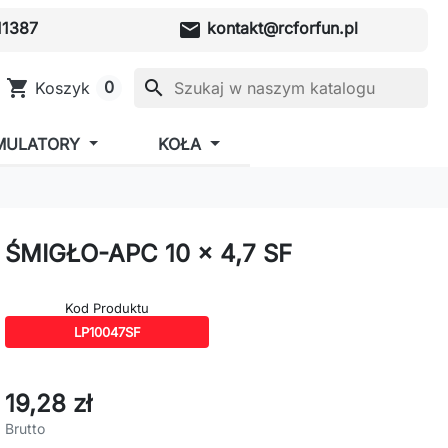
mail
1387
kontakt@rcforfun.pl
shopping_cart
search
0
Koszyk
MULATORY
KOŁA
ŚMIGŁO-APC 10 x 4,7 SF
Kod Produktu
LP10047SF
19,28 zł
Brutto