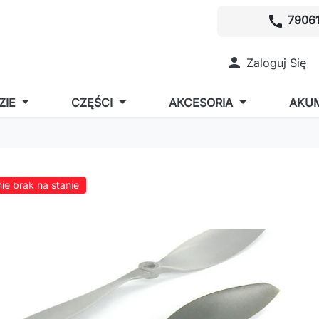
call
79061

Zaloguj Się
ZIE
CZĘŚCI
AKCESORIA
AKU
ie brak na stanie