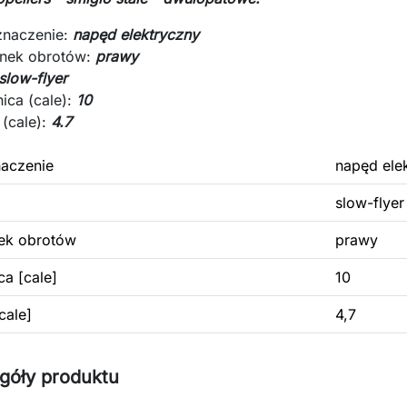
znaczenie:
napęd elektryczny
unek obrotów:
prawy
slow-flyer
ica (cale):
10
 (cale):
4.7
aczenie
napęd ele
slow-flyer
ek obrotów
prawy
ca [cale]
10
cale]
4,7
góły produktu