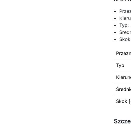
Prze
Kier
Typ:
Średn
Skok
Przezn
Typ
Kierun
Średni
Skok [
Szcze