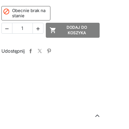
Obecnie brak na

stanie
DODAJ DO



KOSZYKA
Udostępnij