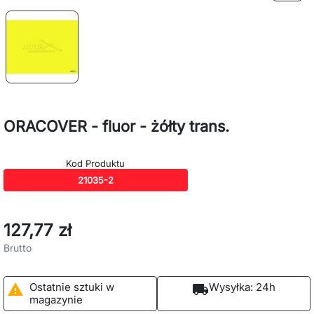
ORACOVER - fluor - żółty trans.
Kod Produktu
21035-2
127,77 zł
Brutto
Ostatnie sztuki w
Wysyłka:
24h

local_shipping
magazynie