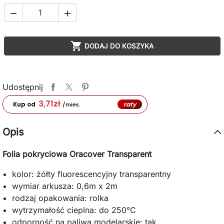



DODAJ DO KOSZYKA
Udostępnij
3,71
zł
raty
Kup od
/mies.
Opis
Folia pokryciowa Oracover Transparent
kolor: żółty fluorescencyjny transparentny
wymiar arkusza: 0,6m x 2m
rodzaj opakowania: rolka
wytrzymałość cieplna: do 250°C
odporność na paliwa modelarskie: tak