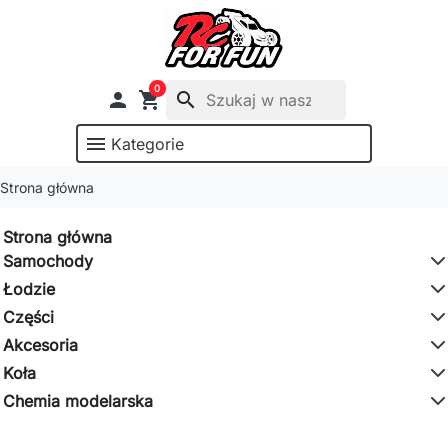
0

shopping_cart
search
menu
Kategorie
Strona główna
Strona główna
Samochody
Łodzie
Części
Akcesoria
Koła
Chemia modelarska