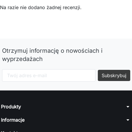
Na razie nie dodano żadnej recenzji.
Otrzymuj informację o nowościach i
wyprzedażach
arrow_drop_down
Produkty
arrow_drop_down
Informacje