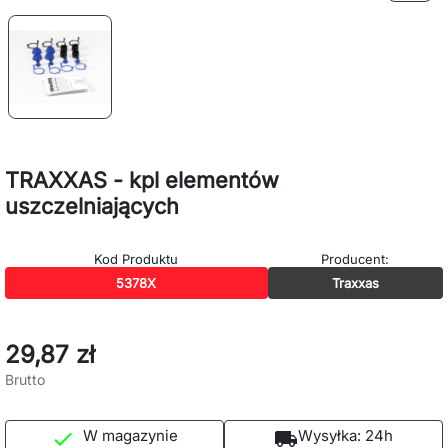
TRAXXAS - kpl elementów
uszczelniających
Kod Produktu
Producent:
5378X
Traxxas
29,87 zł
Brutto
W magazynie
Wysyłka:
24h

local_shipping