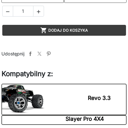



DODAJ DO KOSZYKA
Udostępnij
Kompatybilny z:
Revo 3.3
Slayer Pro 4X4