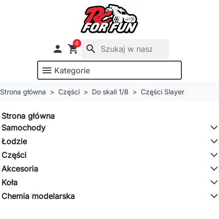
0

shopping_cart
search
menu
Kategorie
Strona główna
Części
Do skali 1/8
Części Slayer
Strona główna
Samochody
Łodzie
Części
Akcesoria
Koła
Chemia modelarska