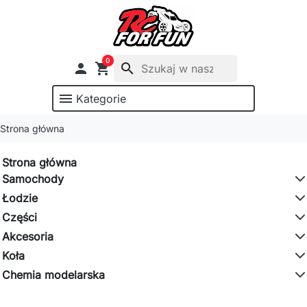
0

shopping_cart
search
menu
Kategorie
Strona główna
Strona główna
Samochody
Łodzie
Części
Akcesoria
Koła
Chemia modelarska