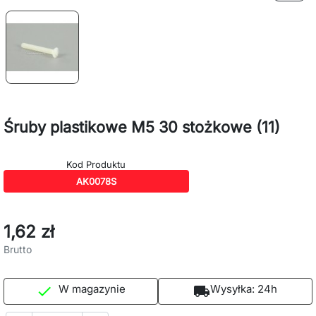
Śruby plastikowe M5 30 stożkowe (11)
Kod Produktu
AK0078S
1,62 zł
Brutto
W magazynie
Wysyłka:
24h

local_shipping