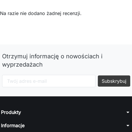
Na razie nie dodano żadnej recenzji.
Otrzymuj informację o nowościach i
wyprzedażach
arrow_drop_down
Produkty
arrow_drop_down
Informacje