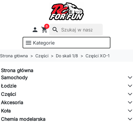
0

shopping_cart
search
menu
Kategorie
Strona główna
Części
Do skali 1/8
Części XO-1
Strona główna
Samochody
Łodzie
Części
Akcesoria
Koła
Chemia modelarska