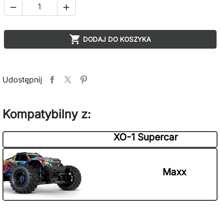



DODAJ DO KOSZYKA
Udostępnij
Kompatybilny z:
XO-1 Supercar
Maxx