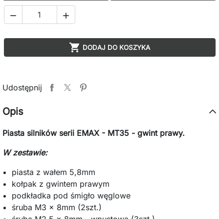



DODAJ DO KOSZYKA
Udostępnij
Opis
Piasta silników serii EMAX - MT35 - gwint prawy.
W zestawie:
piasta z wałem 5,8mm
kołpak z gwintem prawym
podkładka pod śmigło węglowe
śruba M3 x 8mm (2szt.)
śruba M2,5 x 8mm - wpustowa (3szt.)