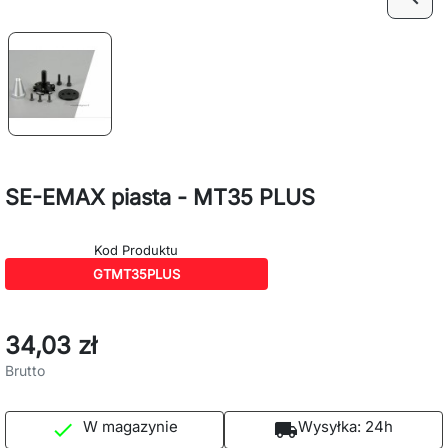
SE-EMAX piasta - MT35 PLUS
Kod Produktu
GTMT35PLUS
34,03 zł
Brutto
W magazynie
Wysyłka:
24h

local_shipping