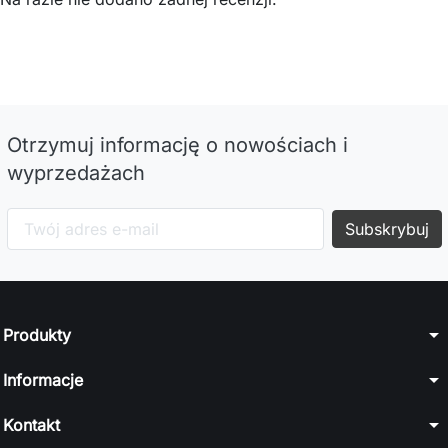
Otrzymuj informację o nowościach i
wyprzedażach
arrow_drop_down
Produkty
arrow_drop_down
Informacje
arrow_drop_down
Kontakt