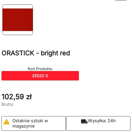
ORASTICK - bright red
Kod Produktu
25022-2
102,59 zł
Brutto
Ostatnie sztuki w
Wysyłka:
24h

local_shipping
magazynie