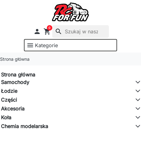
0

shopping_cart
search
menu
Kategorie
Strona główna
Strona główna
Samochody
Łodzie
Części
Akcesoria
Koła
Chemia modelarska