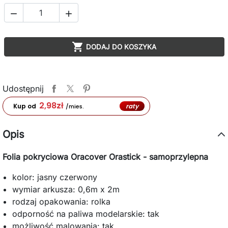



DODAJ DO KOSZYKA
Udostępnij
2,98
zł
raty
Kup od
/mies.
Opis
Folia pokryciowa Oracover Orastick - samoprzylepna
kolor: jasny czerwony
wymiar arkusza: 0,6m x 2m
rodzaj opakowania: rolka
odporność na paliwa modelarskie: tak
możliwość malowania: tak