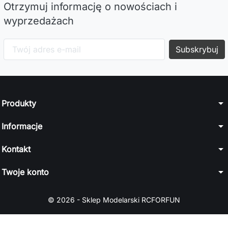
Otrzymuj informację o nowościach i
wyprzedażach
arrow_drop_down
Produkty
arrow_drop_down
Informacje
arrow_drop_down
Kontakt
arrow_drop_down
Twoje konto
© 2026 - Sklep Modelarski RCFORFUN