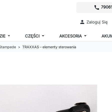
call
79061

Zaloguj Się
ZIE
CZĘŚCI
AKCESORIA
AKU
 Stampede
TRAXXAS - elementy sterowania