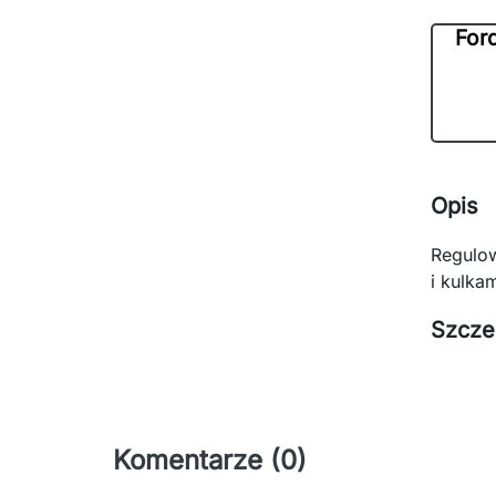
For
Opis
Regulo
i kulka
Szcze
Komentarze (0)