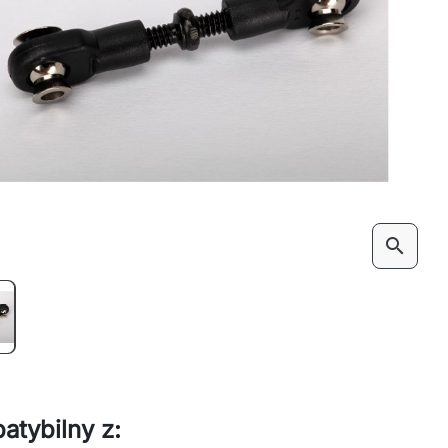
search
atybilny z: