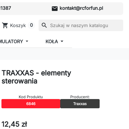
mail
1387
kontakt@rcforfun.pl
shopping_cart
search
0
Koszyk
MULATORY
KOŁA
TRAXXAS - elementy
sterowania
Kod Produktu
Producent:
6846
Traxxas
12,45 zł