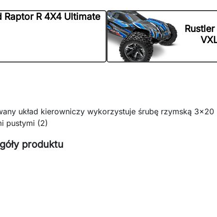
d Raptor R 4X4 Ultimate
Rustler
VX
wany układ kierowniczy wykorzystuje śrubę rzymską 3x2
mi pustymi (2)
góły produktu