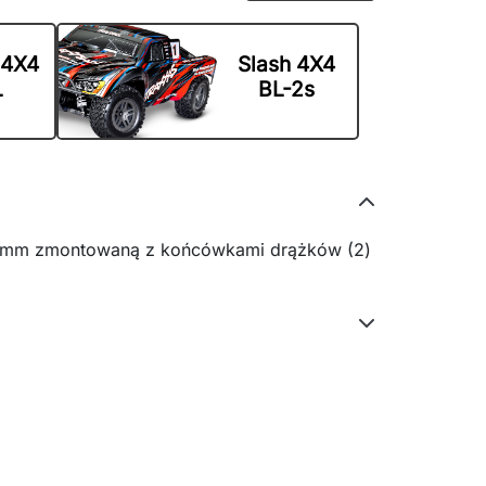
 4X4
Slash 4X4
L
BL-2s
0 mm zmontowaną z końcówkami drążków (2)