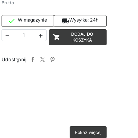
Brutto
W magazynie
Wysyłka:
24h

local_shipping
DODAJ DO



KOSZYKA
Udostępnij
Pokaż więcej