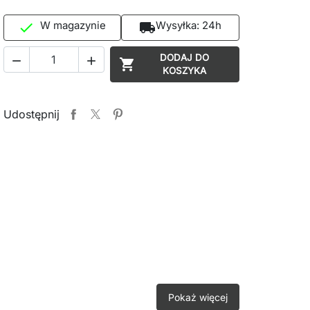
W magazynie
Wysyłka:
24h

local_shipping
DODAJ DO



KOSZYKA
Udostępnij
Pokaż więcej