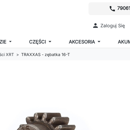
call
79061

Zaloguj Się
ZIE
CZĘŚCI
AKCESORIA
AKU
ści XRT
TRAXXAS - zębatka 16-T