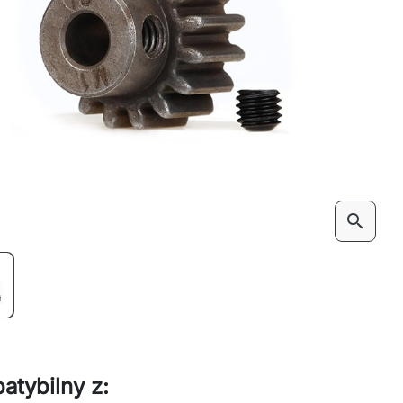
search
atybilny z: