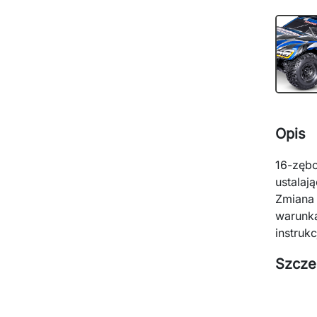
Opis
16-zębo
ustalaj
Zmiana
warunka
instrukc
Szcze