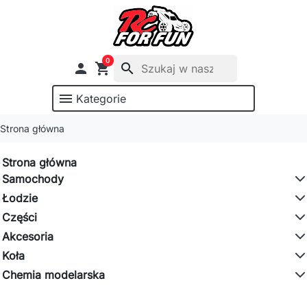
0

shopping_cart
search
menu
Kategorie
Strona główna
Strona główna
Samochody
Łodzie
Części
Akcesoria
Koła
Chemia modelarska