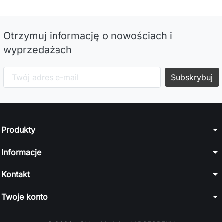
Otrzymuj informację o nowościach i
wyprzedażach
arrow_drop_down
Produkty
arrow_drop_down
Informacje
arrow_drop_down
Kontakt
arrow_drop_down
Twoje konto