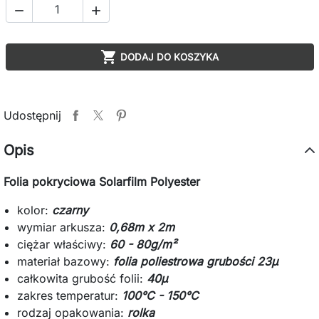



DODAJ DO KOSZYKA
Udostępnij
Opis
Folia pokryciowa Solarfilm Polyester
kolor:
czarny
wymiar arkusza:
0,68m x 2m
ciężar właściwy:
60 - 80g/m²
materiał bazowy:
folia poliestrowa grubości 23µ
całkowita grubość folii:
40µ
zakres temperatur:
100°C - 150°C
rodzaj opakowania:
rolka