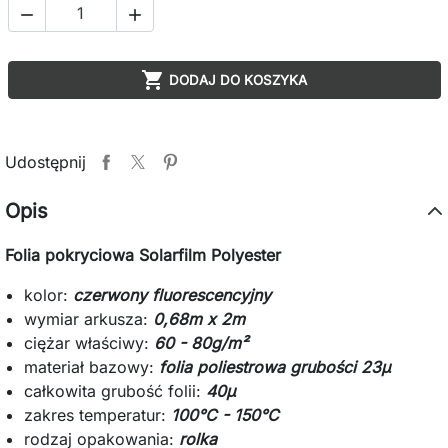



DODAJ DO KOSZYKA
Udostępnij
Opis
Folia pokryciowa Solarfilm Polyester
kolor:
czerwony fluorescencyjny
wymiar arkusza:
0,68m x 2m
ciężar właściwy:
60 - 80g/m²
materiał bazowy:
folia poliestrowa grubości 23µ
całkowita grubość folii:
40µ
zakres temperatur:
100°C - 150°C
rodzaj opakowania:
rolka