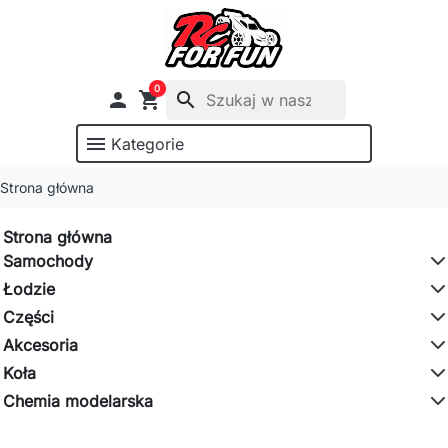
0

shopping_cart
search
menu
Kategorie
Strona główna
Strona główna
Samochody
Łodzie
Części
Akcesoria
Koła
Chemia modelarska