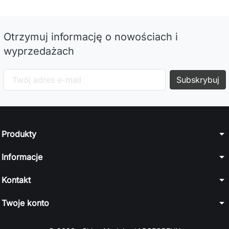
Otrzymuj informację o nowościach i
wyprzedażach
arrow_drop_down
Produkty
arrow_drop_down
Informacje
arrow_drop_down
Kontakt
arrow_drop_down
Twoje konto