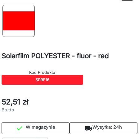
Solarfilm POLYESTER - fluor - red
Kod Produktu
SPRF16
52,51 zł
Brutto
W magazynie
Wysyłka:
24h

local_shipping