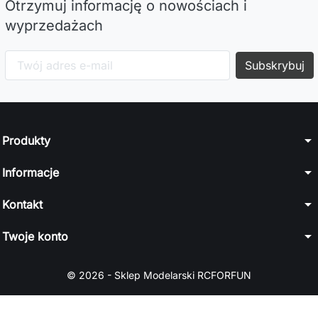
Otrzymuj informację o nowościach i
wyprzedażach
arrow_drop_down
Produkty
arrow_drop_down
Informacje
arrow_drop_down
Kontakt
arrow_drop_down
Twoje konto
© 2026 - Sklep Modelarski RCFORFUN