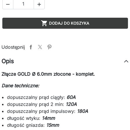



DODAJ DO KOSZYKA
Udostępnij
Opis
Złącze GOLD Ø 6.0mm złocone - komplet.
Dane techniczne:
dopuszczalny prąd ciągły:
60A
dopuszczalny prąd 2 min:
120A
dopuszczalny prąd impulsowy:
180A
długość wtyku:
14mm
długość gniazda:
15mm