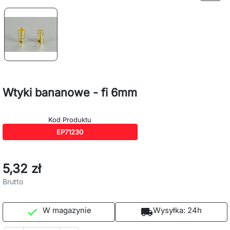
Wtyki bananowe - fi 6mm
Kod Produktu
EP71230
5,32 zł
Brutto
W magazynie
Wysyłka:
24h

local_shipping