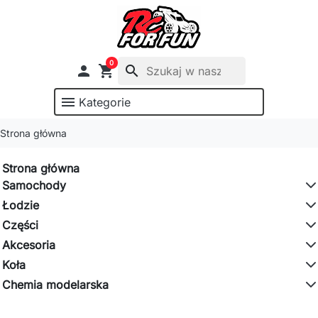
0

shopping_cart
search
menu
Kategorie
Strona główna
Strona główna
Samochody
Łodzie
Części
Akcesoria
Koła
Chemia modelarska