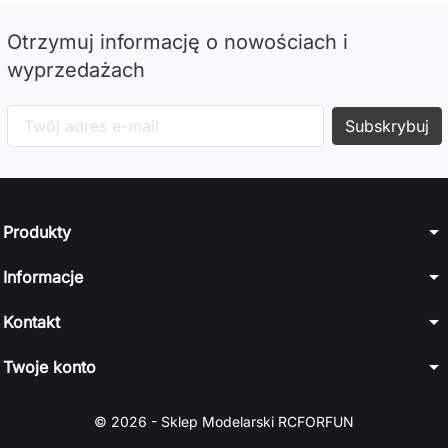
Otrzymuj informację o nowościach i
wyprzedażach
arrow_drop_down
Produkty
arrow_drop_down
Informacje
arrow_drop_down
Kontakt
arrow_drop_down
Twoje konto
© 2026 - Sklep Modelarski RCFORFUN