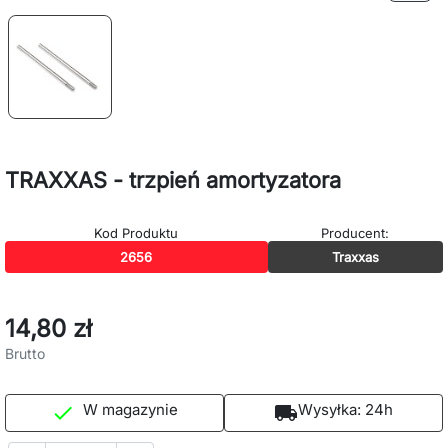
TRAXXAS - trzpień amortyzatora
Kod Produktu
Producent:
2656
Traxxas
14,80 zł
Brutto
W magazynie
Wysyłka:
24h

local_shipping