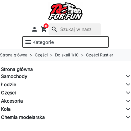
0

shopping_cart
search
menu
Kategorie
Strona główna
Części
Do skali 1/10
Części Rustler
Strona główna
Samochody
Łodzie
Części
Akcesoria
Koła
Chemia modelarska