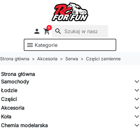
0

shopping_cart
search
menu
Kategorie
Strona główna
Akcesoria
Serwa
Części zamienne
Strona główna
Samochody
Łodzie
Części
Akcesoria
Koła
Chemia modelarska