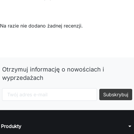
Na razie nie dodano żadnej recenzji.
Otrzymuj informację o nowościach i
wyprzedażach
arrow_drop_down
Produkty