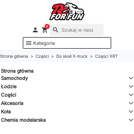
0

shopping_cart
search
menu
Kategorie
Strona główna
Części
Do skali X-truck
Części XRT
Strona główna
Samochody
Łodzie
Części
Akcesoria
Koła
Chemia modelarska