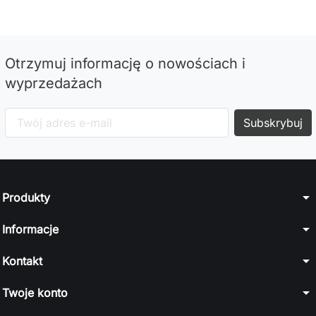
Otrzymuj informację o nowościach i
wyprzedażach
arrow_drop_down
Produkty
arrow_drop_down
Informacje
arrow_drop_down
Kontakt
arrow_drop_down
Twoje konto