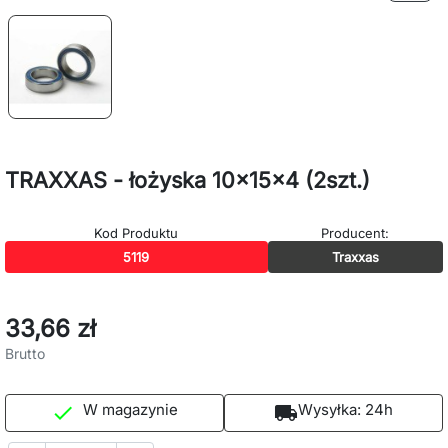
TRAXXAS - łożyska 10x15x4 (2szt.)
Kod Produktu
Producent:
5119
Traxxas
33,66 zł
Brutto
W magazynie
Wysyłka:
24h

local_shipping