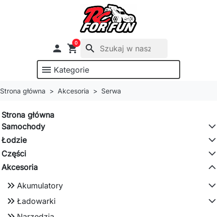
0

shopping_cart
search
menu
Kategorie
Strona główna
Akcesoria
Serwa
Strona główna
Samochody
Łodzie
Części
Akcesoria
keyboard_double_arrow_right
Akumulatory
keyboard_double_arrow_right
Ładowarki
keyboard_double_arrow_right
Narzędzia