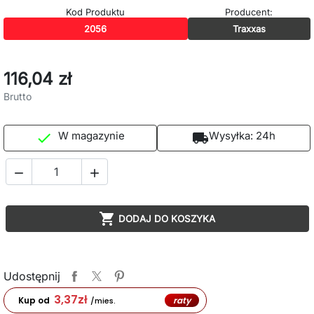
Kod Produktu
Producent:
2056
Traxxas
116,04 zł
Brutto
W magazynie
Wysyłka:
24h

local_shipping



DODAJ DO KOSZYKA
Udostępnij
3,37
zł
raty
Kup od
/mies.