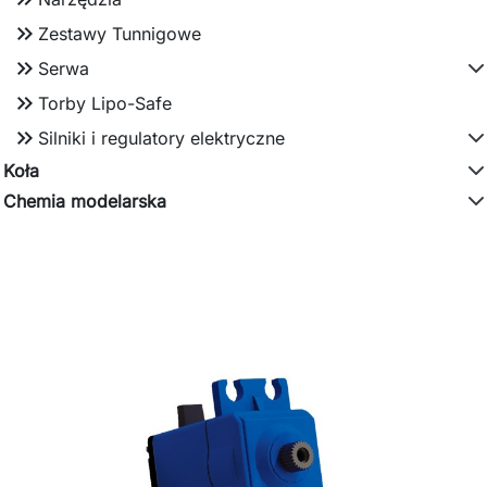
keyboard_double_arrow_right
Zestawy Tunnigowe
keyboard_double_arrow_right
Serwa
keyboard_double_arrow_right
Torby Lipo-Safe
keyboard_double_arrow_right
Silniki i regulatory elektryczne
Koła
Chemia modelarska