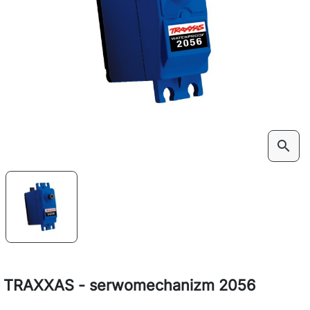
search
TRAXXAS - serwomechanizm 2056