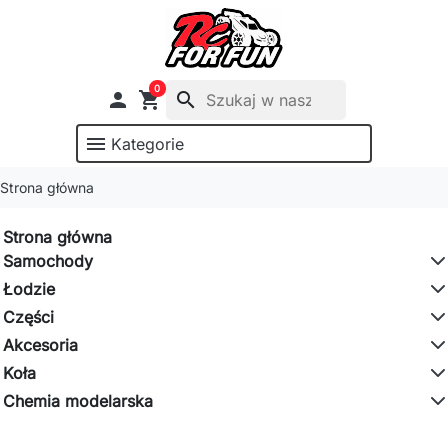
0

shopping_cart
search
menu
Kategorie
Strona główna
Strona główna
Samochody
Łodzie
Części
Akcesoria
Koła
Chemia modelarska