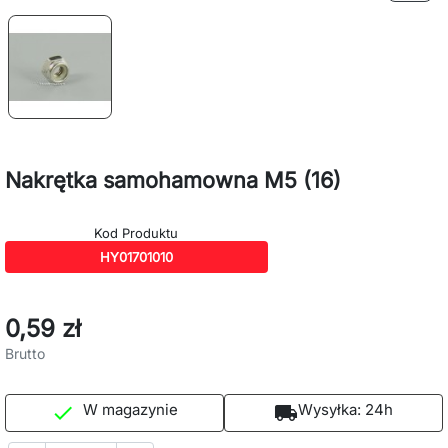
Nakrętka samohamowna M5 (16)
Kod Produktu
HY01701010
0,59 zł
Brutto
W magazynie
Wysyłka:
24h

local_shipping