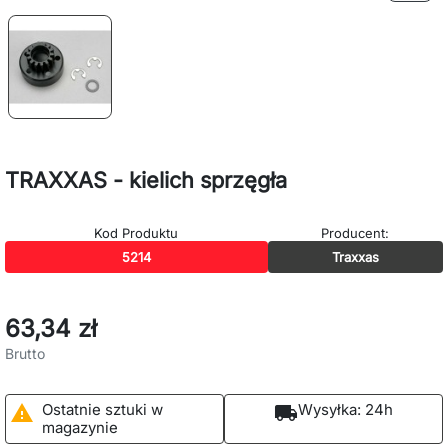
TRAXXAS - kielich sprzęgła
Kod Produktu
Producent:
5214
Traxxas
63,34 zł
Brutto
Ostatnie sztuki w
Wysyłka:
24h

local_shipping
magazynie