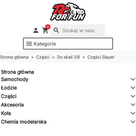
0

shopping_cart
search
menu
Kategorie
Strona główna
Części
Do skali 1/8
Części Slayer
Strona główna
Samochody
Łodzie
Części
Akcesoria
Koła
Chemia modelarska