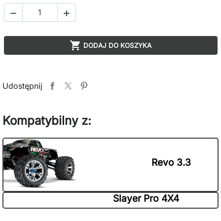



DODAJ DO KOSZYKA
Udostępnij
Kompatybilny z:
Revo 3.3
Slayer Pro 4X4