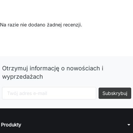
Na razie nie dodano żadnej recenzji.
Otrzymuj informację o nowościach i
wyprzedażach
arrow_drop_down
Produkty