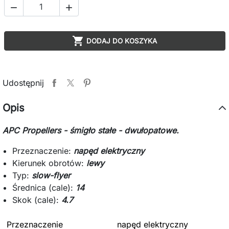



DODAJ DO KOSZYKA
Udostępnij
Opis
APC Propellers - śmigło stałe - dwułopatowe.
Przeznaczenie:
napęd elektryczny
Kierunek obrotów:
lewy
Typ:
slow-flyer
Średnica (cale):
14
Skok (cale):
4.7
Przeznaczenie
napęd elektryczny