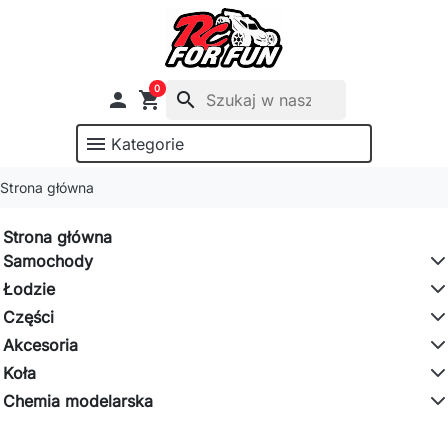
0

shopping_cart
search
menu
Kategorie
Strona główna
Strona główna
Samochody
Łodzie
Części
Akcesoria
Koła
Chemia modelarska