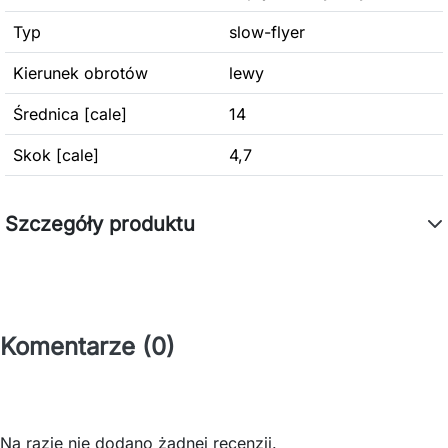
Typ
slow-flyer
Kierunek obrotów
lewy
Średnica [cale]
14
Skok [cale]
4,7
Szczegóły produktu
Komentarze (0)
Na razie nie dodano żadnej recenzji.