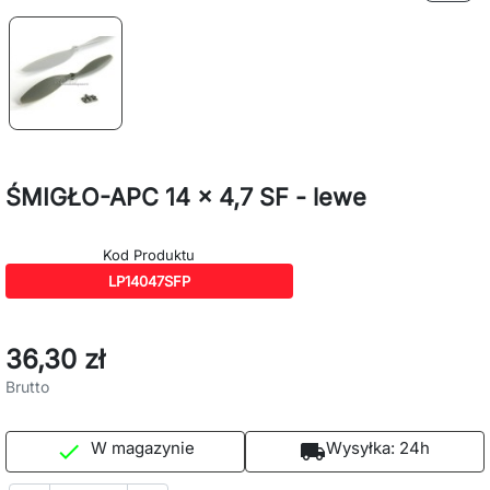
ŚMIGŁO-APC 14 x 4,7 SF - lewe
Kod Produktu
LP14047SFP
36,30 zł
Brutto
W magazynie
Wysyłka:
24h

local_shipping