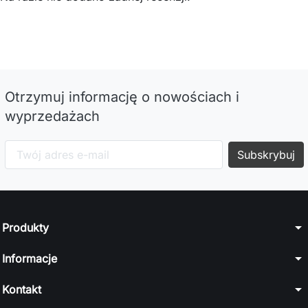
Otrzymuj informację o nowościach i
wyprzedażach
arrow_drop_down
Produkty
arrow_drop_down
Informacje
arrow_drop_down
Kontakt