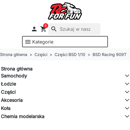
0

shopping_cart
search
menu
Kategorie
Strona główna
Części
Części BSD 1/10
BSD Racing 909T
Strona główna
Samochody
Łodzie
Części
Akcesoria
Koła
Chemia modelarska