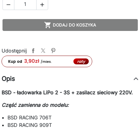



DODAJ DO KOSZYKA
Udostępnij
3,90
zł
raty
Kup od
/mies.
Opis
BSD - ładowarka LiPo 2 - 3S + zasilacz sieciowy 220V.
Część zamienna do modelu:
BSD RACING 706T
BSD RACING 909T