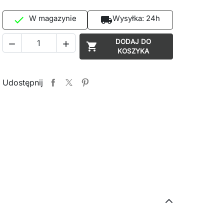
W magazynie
Wysyłka:
24h

local_shipping
DODAJ DO



KOSZYKA
Udostępnij