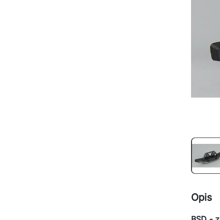
Opis
BSD - z