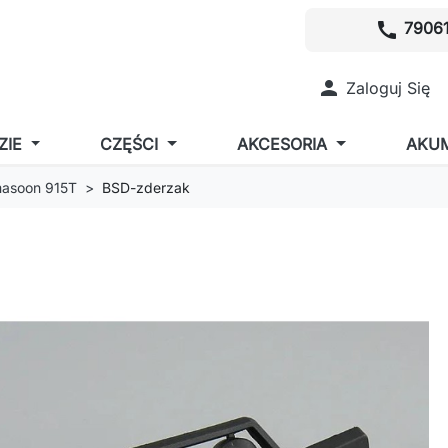
call
79061

Zaloguj Się
ZIE
CZĘŚCI
AKCESORIA
AKU
asoon 915T
BSD-zderzak