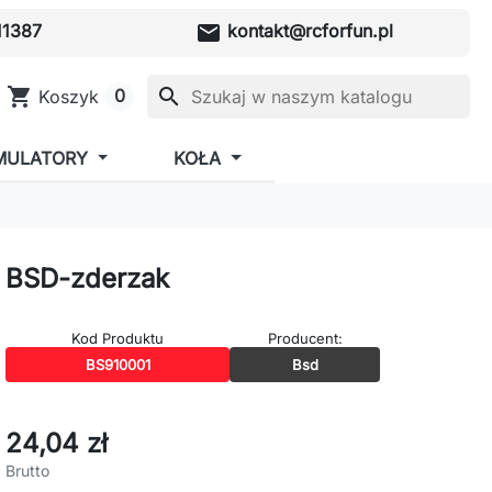
mail
1387
kontakt@rcforfun.pl
shopping_cart
search
0
Koszyk
MULATORY
KOŁA
BSD-zderzak
Kod Produktu
Producent:
BS910001
Bsd
24,04 zł
Brutto