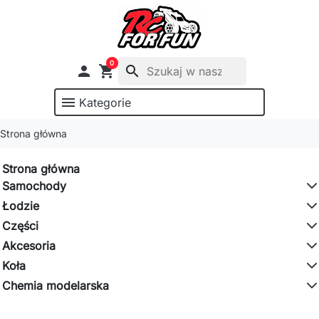
0

shopping_cart
search
menu
Kategorie
Strona główna
Strona główna
Samochody
Łodzie
Części
Akcesoria
Koła
Chemia modelarska