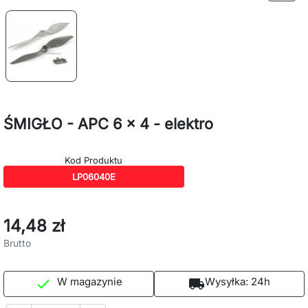
ŚMIGŁO - APC 6 x 4 - elektro
Kod Produktu
LP06040E
14,48 zł
Brutto
W magazynie
Wysyłka:
24h

local_shipping