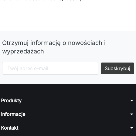
Otrzymuj informację o nowościach i
wyprzedażach
arrow_drop_down
Produkty
arrow_drop_down
Informacje
arrow_drop_down
Kontakt