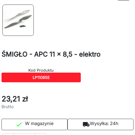
ŚMIGŁO - APC 11 x 8,5 - elektro
Kod Produktu
LP11085E
23,21 zł
Brutto
W magazynie
Wysyłka:
24h

local_shipping