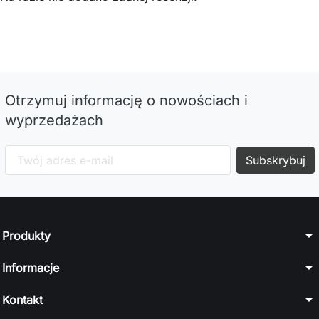
Otrzymuj informację o nowościach i
wyprzedażach
arrow_drop_down
Produkty
arrow_drop_down
Informacje
arrow_drop_down
Kontakt