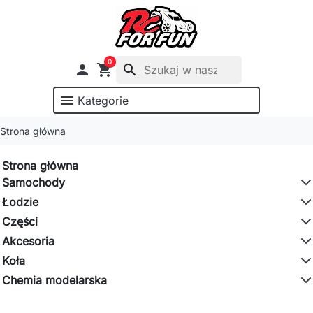
0

shopping_cart
search
menu
Kategorie
Strona główna
Strona główna
Samochody
Łodzie
Części
Akcesoria
Koła
Chemia modelarska