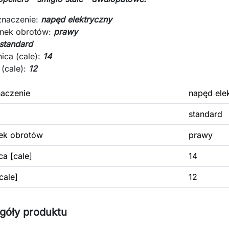
znaczenie:
napęd elektryczny
unek obrotów:
prawy
standard
ica (cale):
14
 (cale):
12
aczenie
napęd ele
standard
ek obrotów
prawy
ca [cale]
14
cale]
12
góły produktu