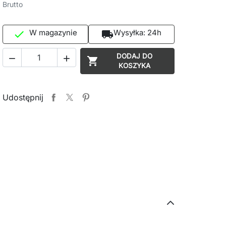
Brutto
W magazynie
Wysyłka:
24h

local_shipping
DODAJ DO



KOSZYKA
Udostępnij