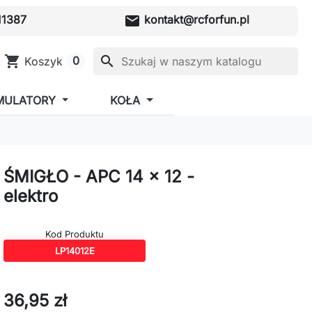
mail
1387
kontakt@rcforfun.pl
shopping_cart
search
0
Koszyk
MULATORY
KOŁA
ŚMIGŁO - APC 14 x 12 -
elektro
Kod Produktu
LP14012E
36,95 zł