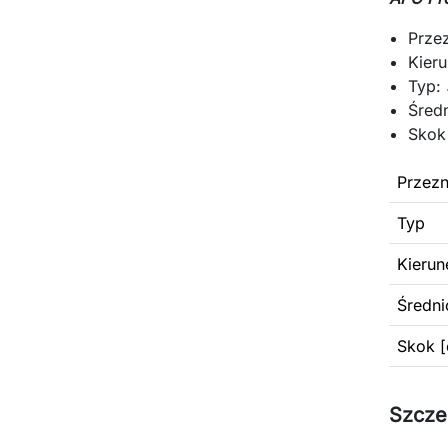
Prze
Kier
Typ:
Średn
Skok
Przezn
Typ
Kierun
Średni
Skok [
Szcze