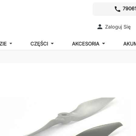
call
79061

Zaloguj Się
ZIE
CZĘŚCI
AKCESORIA
AKU