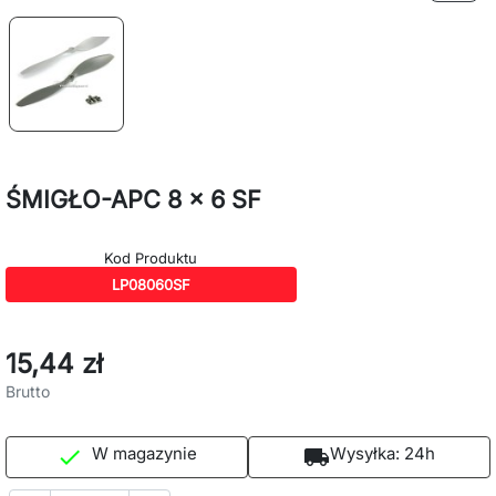
ŚMIGŁO-APC 8 x 6 SF
Kod Produktu
LP08060SF
15,44 zł
Brutto
W magazynie
Wysyłka:
24h

local_shipping