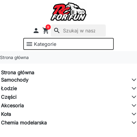
0

shopping_cart
search
menu
Kategorie
Strona główna
Strona główna
Samochody
Łodzie
Części
Akcesoria
Koła
Chemia modelarska