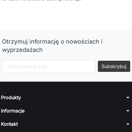
Otrzymuj informację o nowościach i
wyprzedażach
arrow_drop_down
Produkty
arrow_drop_down
Informacje
arrow_drop_down
Kontakt