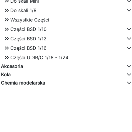
keyboard_double_arrow_right
Do skali Mini
keyboard_double_arrow_right
Do skali 1/8
keyboard_double_arrow_right
Wszystkie Części
keyboard_double_arrow_right
Części BSD 1/10
keyboard_double_arrow_right
Części BSD 1/12
keyboard_double_arrow_right
Części BSD 1/16
keyboard_double_arrow_right
Części UDIR/C 1/18 - 1/24
Akcesoria
Koła
Chemia modelarska