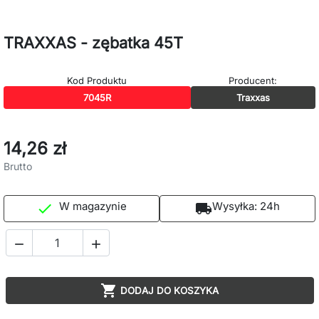
TRAXXAS - zębatka 45T
Kod Produktu
Producent:
7045R
Traxxas
14,26 zł
Brutto
W magazynie
Wysyłka:
24h

local_shipping



DODAJ DO KOSZYKA