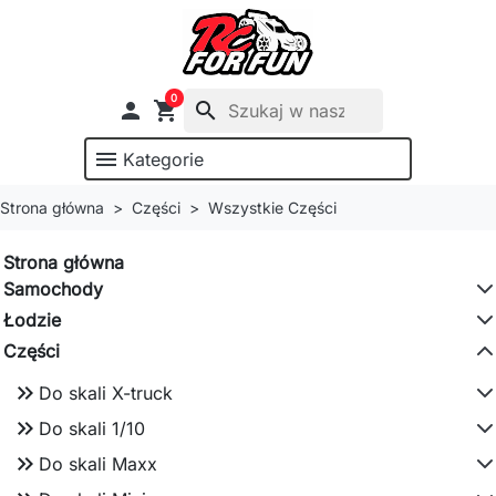
0

shopping_cart
search
menu
Kategorie
Strona główna
Części
Wszystkie Części
Strona główna
Samochody
Łodzie
Części
keyboard_double_arrow_right
Do skali X-truck
keyboard_double_arrow_right
Do skali 1/10
keyboard_double_arrow_right
Do skali Maxx