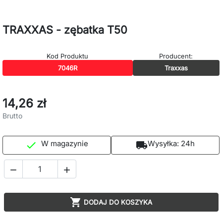
TRAXXAS - zębatka T50
Kod Produktu
Producent:
7046R
Traxxas
14,26 zł
Brutto
W magazynie
Wysyłka:
24h

local_shipping



DODAJ DO KOSZYKA