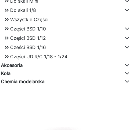
keyboard_double_arrow_right
Do skali Mini
keyboard_double_arrow_right
Do skali 1/8
keyboard_double_arrow_right
Wszystkie Części
keyboard_double_arrow_right
Części BSD 1/10
keyboard_double_arrow_right
Części BSD 1/12
keyboard_double_arrow_right
Części BSD 1/16
keyboard_double_arrow_right
Części UDIR/C 1/18 - 1/24
Akcesoria
Koła
Chemia modelarska