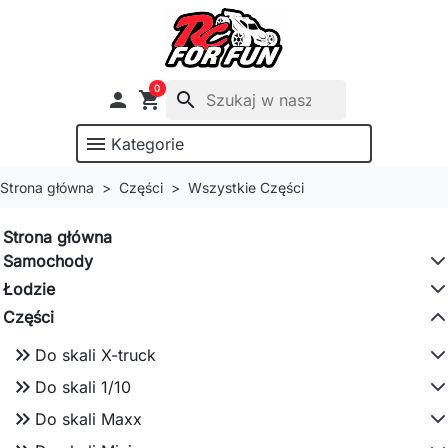
0

shopping_cart
search
menu
Kategorie
Strona główna
Części
Wszystkie Części
Strona główna
Samochody
Łodzie
Części
keyboard_double_arrow_right
Do skali X-truck
keyboard_double_arrow_right
Do skali 1/10
keyboard_double_arrow_right
Do skali Maxx