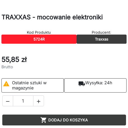
TRAXXAS - mocowanie elektroniki
Kod Produktu
Producent:
5724R
Traxxas
55,85 zł
Brutto
Ostatnie sztuki w
Wysyłka:
24h

local_shipping
magazynie



DODAJ DO KOSZYKA