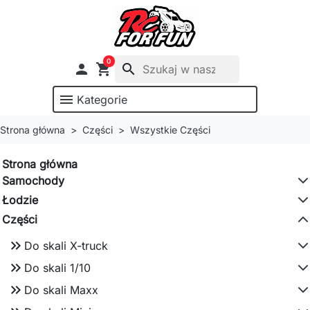
0

shopping_cart
search
menu
Kategorie
Strona główna
Części
Wszystkie Części
Strona główna
Samochody
Łodzie
Części
keyboard_double_arrow_right
Do skali X-truck
keyboard_double_arrow_right
Do skali 1/10
keyboard_double_arrow_right
Do skali Maxx