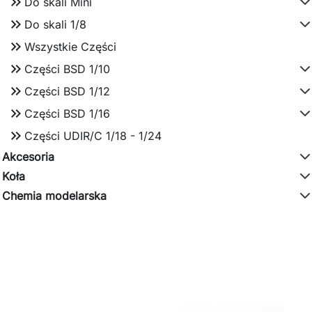
keyboard_double_arrow_right
Do skali Mini
keyboard_double_arrow_right
Do skali 1/8
keyboard_double_arrow_right
Wszystkie Części
keyboard_double_arrow_right
Części BSD 1/10
keyboard_double_arrow_right
Części BSD 1/12
keyboard_double_arrow_right
Części BSD 1/16
keyboard_double_arrow_right
Części UDIR/C 1/18 - 1/24
Akcesoria
Koła
Chemia modelarska