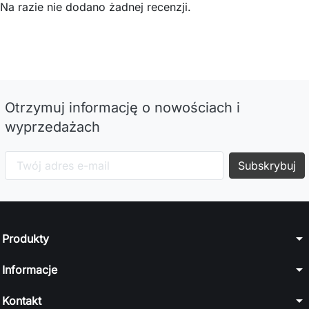
Na razie nie dodano żadnej recenzji.
Otrzymuj informację o nowościach i
wyprzedażach
arrow_drop_down
Produkty
arrow_drop_down
Informacje
arrow_drop_down
Kontakt