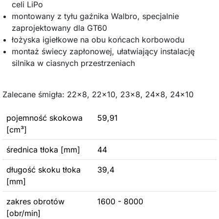
celi
LiPo
montowany z tyłu
gaźnika
Walbro
,
specjalnie
zaprojektowany dla
GT60
łożyska igiełkowe
na obu końcach
korbowodu
montaż
świecy zapłonowej, ułatwiający
instalację
silnika w
ciasnych przestrzeniach
Zalecane śmigła:
22x8
,
22x10
,
23x8
,
24x8
,
24x10
pojemność skokowa
59,91
[cm³]
średnica tłoka [mm]
44
długość skoku tłoka
39,4
[mm]
zakres obrotów
1600 - 8000
[obr/min]