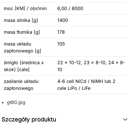
moc [KM] / obr/min
6,00 / 8000
masa silnika [g]
1400
masa tłumika [g]
178
masa układu
105
zapłonowego [g]
śmigło (średnica x
22 x 10-12, 23 x 8-10, 24 x 8-
skok) [cale]
10
zasilanie układu
4-6 celi NiCd / NiMH lub 2
zapłonowego
cele LiPo / LiFe
gt60.jpg
Szczegóły produktu