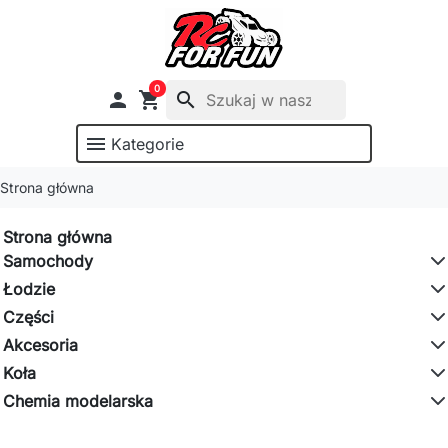
0

shopping_cart
search
menu
Kategorie
Strona główna
Strona główna
Samochody
Łodzie
Części
Akcesoria
Koła
Chemia modelarska