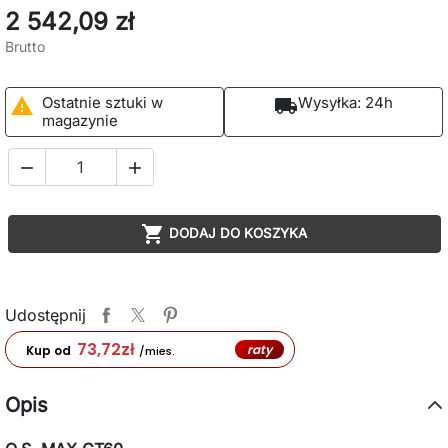
2 542,09 zł
Brutto
Ostatnie sztuki w
Wysyłka:
24h

local_shipping
magazynie



DODAJ DO KOSZYKA
Udostępnij
73,72
zł
raty
Kup od
/mies.
Opis