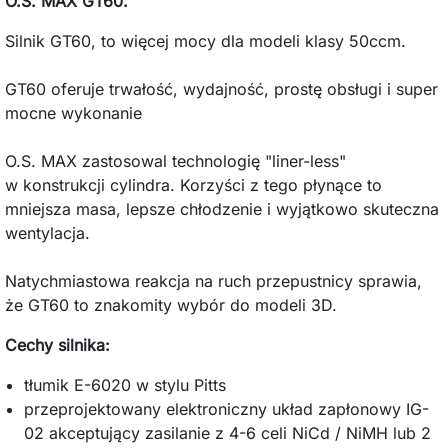
O.S. MAX GT60.
Silnik GT60, to więcej mocy
dla
modeli klasy
50ccm.
GT60
oferuje
trwałość
, wydajność,
prostę obsługi i
super
mocne
wykonanie
O.S. MAX zastosowal technologię "
liner-less"
w
konstrukcji
cylindra
. Korzyści z tego płynące to
mniejsza masa,
lepsze
chłodzenie i
wyjątkowo
skuteczna
wentylacja.
Natychmiastowa
reakcja
na ruch
przepustnicy
sprawia,
że
GT60
to znakomity
wybór do modeli
3D.
Cechy silnika:
tłumik E-6020 w stylu
Pitts
przeprojektowany
elektroniczny
układ zapłonowy
IG-
02
akceptujący zasilanie z
4-6
celi
NiCd
/ NiMH
lub 2