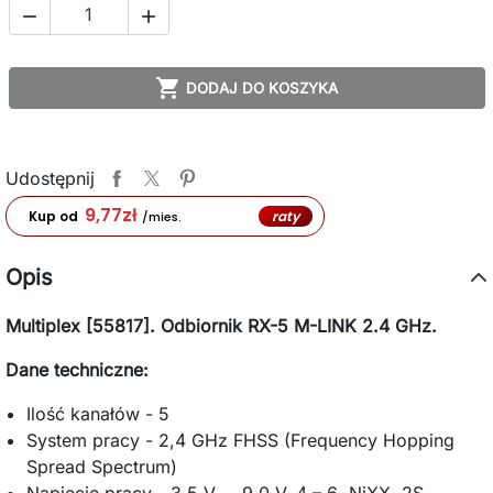



DODAJ DO KOSZYKA
Udostępnij
9,77
zł
raty
Kup od
/mies.
Opis
Multiplex [55817]. Odbiornik RX-5 M-LINK 2.4 GHz.
Dane techniczne:
Ilość kanałów - 5
System pracy - 2,4 GHz FHSS (Frequency Hopping
Spread Spectrum)
Napięcie pracy - 3,5 V … 9,0 V, 4 – 6 NiXX, 2S