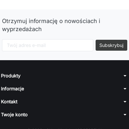
Otrzymuj informację o nowościach i
wyprzedażach
arrow_drop_down
Produkty
arrow_drop_down
Informacje
arrow_drop_down
Kontakt
arrow_drop_down
Twoje konto