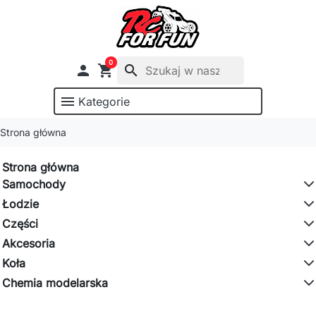
0

shopping_cart
search
menu
Kategorie
Strona główna
Strona główna
Samochody
Łodzie
Części
Akcesoria
Koła
Chemia modelarska