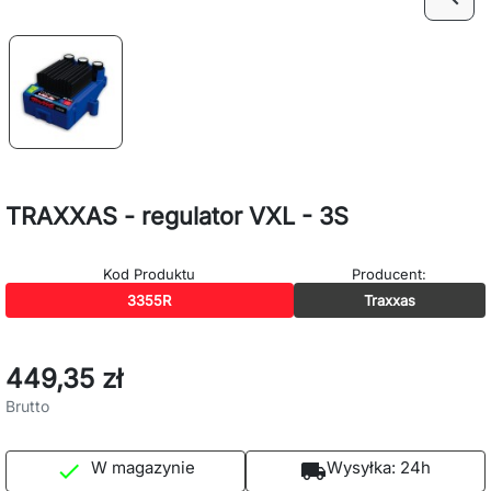
TRAXXAS - regulator VXL - 3S
Kod Produktu
Producent:
3355R
Traxxas
449,35 zł
Brutto
W magazynie
Wysyłka:
24h

local_shipping