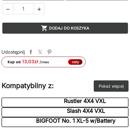



DODAJ DO KOSZYKA
Udostępnij
13,03
zł
raty
Kup od
/mies.
Kompatybilny z:
Pokaż więcej
Rustler 4X4 VXL
Slash 4X4 VXL
BIGFOOT No. 1 XL-5 w/Battery