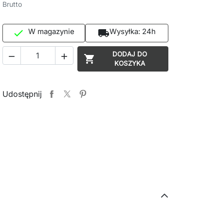
Brutto
W magazynie
Wysyłka:
24h

local_shipping
DODAJ DO



KOSZYKA
Udostępnij