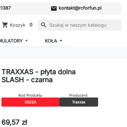
mail
1387
kontakt@rcforfun.pl
shopping_cart
search
0
Koszyk
MULATORY
KOŁA
TRAXXAS - płyta dolna
SLASH - czarna
Kod Produktu
Producent:
5822A
Traxxas
69,57 zł