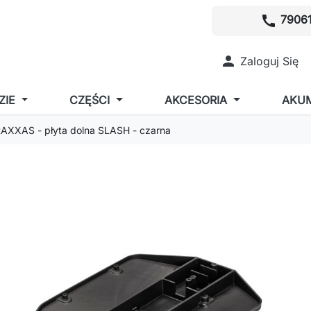
call
79061

Zaloguj Się
ZIE
CZĘŚCI
AKCESORIA
AKU
AXXAS - płyta dolna SLASH - czarna