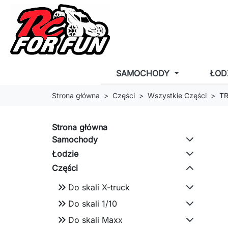
SAMOCHODY
ŁOD
Strona główna
Części
Wszystkie Części
TR
Strona główna
Samochody
Łodzie
Części
keyboard_double_arrow_right
Do skali X-truck
keyboard_double_arrow_right
Do skali 1/10
keyboard_double_arrow_right
Do skali Maxx