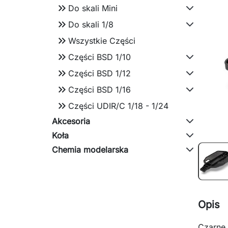
keyboard_double_arrow_right
Do skali Mini
keyboard_double_arrow_right
Do skali 1/8
keyboard_double_arrow_right
Wszystkie Części
keyboard_double_arrow_right
Części BSD 1/10
keyboard_double_arrow_right
Części BSD 1/12
keyboard_double_arrow_right
Części BSD 1/16
keyboard_double_arrow_right
Części UDIR/C 1/18 - 1/24
Akcesoria
Koła
Chemia modelarska
Opis
Czarne