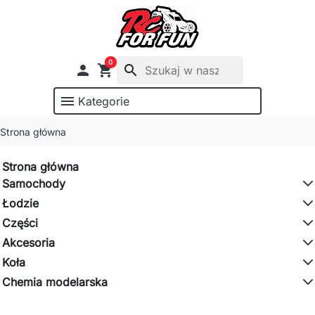
0

shopping_cart
search
menu
Kategorie
Strona główna
Strona główna
Samochody
Łodzie
Części
Akcesoria
Koła
Chemia modelarska