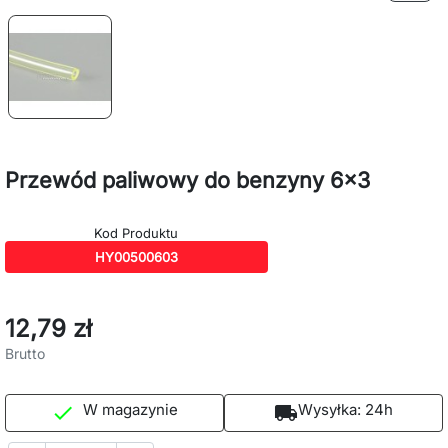
Przewód paliwowy do benzyny 6x3
Kod Produktu
HY00500603
12,79 zł
Brutto
W magazynie
Wysyłka:
24h

local_shipping